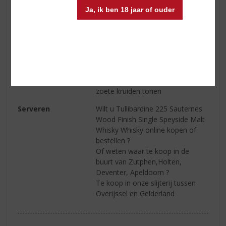
zwarte peper
Ja, ik ben 18 jaar of ouder
Smaak
Een gekruid begin met tonen van
gesuikerde sinaasappel en Sevilla
marmelade, een vleugje
gedroogde ananas en witte
chocolade
Afdronk
Middellang met aanhoudende
zoete kruiden tonen
Serveren
Wilt u Tullibardine 225 Sauternes
Wood Finish Single Speyside Malt
Whisky Whisky online kopen of
bestellen ?
Of weten waar te koop in de
buurt van Zutphen,Holten,
Deventer, Apeldoorn ?
Te koop in onze slijterij tussen
Overijssel en Gelderland