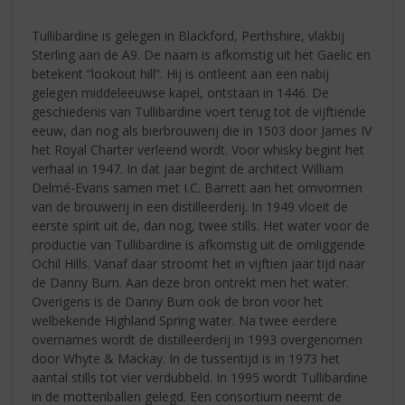
Tullibardine is gelegen in Blackford, Perthshire, vlakbij
Sterling aan de A9. De naam is afkomstig uit het Gaelic en
betekent “lookout hill”. Hij is ontleent aan een nabij
gelegen middeleeuwse kapel, ontstaan in 1446. De
geschiedenis van Tullibardine voert terug tot de vijftiende
eeuw, dan nog als bierbrouwerij die in 1503 door James IV
het Royal Charter verleend wordt. Voor whisky begint het
verhaal in 1947. In dat jaar begint de architect William
Delmé-Evans samen met I.C. Barrett aan het omvormen
van de brouwerij in een distilleerderij. In 1949 vloeit de
eerste spirit uit de, dan nog, twee stills. Het water voor de
productie van Tullibardine is afkomstig uit de omliggende
Ochil Hills. Vanaf daar stroomt het in vijftien jaar tijd naar
de Danny Burn. Aan deze bron ontrekt men het water.
Overigens is de Danny Burn ook de bron voor het
welbekende Highland Spring water. Na twee eerdere
overnames wordt de distilleerderij in 1993 overgenomen
door Whyte & Mackay. In de tussentijd is in 1973 het
aantal stills tot vier verdubbeld. In 1995 wordt Tullibardine
in de mottenballen gelegd. Een consortium neemt de