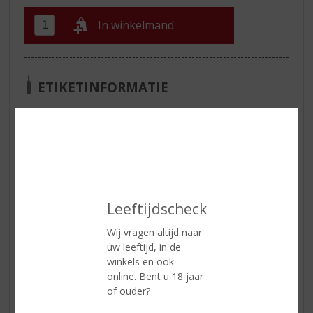
In winkelmand
ETIKETINFORMATIE
Land van Herkomst
Schotland
Regio
Speyside
Inhoud
70 CL
Alcoholpercentage
43% vol
Leeftijdscheck
Soort whisky
Single Malt
Wij vragen altijd naar
Smaaktype Whisky
Medium & Granig
uw leeftijd, in de
winkels en ook
Kleur
Goud met rode gloed
online. Bent u 18 jaar
Geur
Citrus schillen en allspice, romige
of ouder?
vanille, stroop, cacao boter en