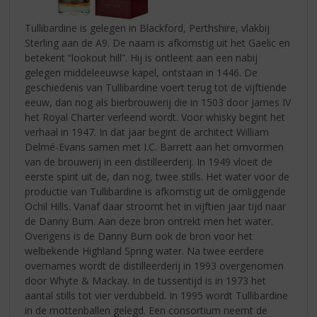
Tullibardine is gelegen in Blackford, Perthshire, vlakbij
Sterling aan de A9. De naam is afkomstig uit het Gaelic en
betekent “lookout hill”. Hij is ontleent aan een nabij
gelegen middeleeuwse kapel, ontstaan in 1446. De
geschiedenis van Tullibardine voert terug tot de vijftiende
eeuw, dan nog als bierbrouwerij die in 1503 door James IV
het Royal Charter verleend wordt. Voor whisky begint het
verhaal in 1947. In dat jaar begint de architect William
Delmé-Evans samen met I.C. Barrett aan het omvormen
van de brouwerij in een distilleerderij. In 1949 vloeit de
eerste spirit uit de, dan nog, twee stills. Het water voor de
productie van Tullibardine is afkomstig uit de omliggende
Ochil Hills. Vanaf daar stroomt het in vijftien jaar tijd naar
de Danny Burn. Aan deze bron ontrekt men het water.
Overigens is de Danny Burn ook de bron voor het
welbekende Highland Spring water. Na twee eerdere
overnames wordt de distilleerderij in 1993 overgenomen
door Whyte & Mackay. In de tussentijd is in 1973 het
aantal stills tot vier verdubbeld. In 1995 wordt Tullibardine
in de mottenballen gelegd. Een consortium neemt de