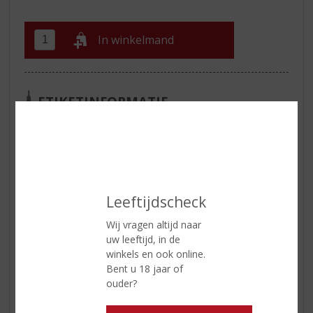
In winkelmand
ETIKETINFORMATIE
Land van Herkomst
Schotland
Regio
Speyside
Inhoud
70 CL
Leeftijdscheck
Alcoholpercentage
43% vol
Wij vragen altijd naar
Soort whisky
Single Malt
uw leeftijd, in de
Smaaktype Whisky
Vol & Rijk
winkels en ook online.
Bent u 18 jaar of
Kleur
Goud met rode gloed
ouder?
Geur
Gekruid met tonen van rode