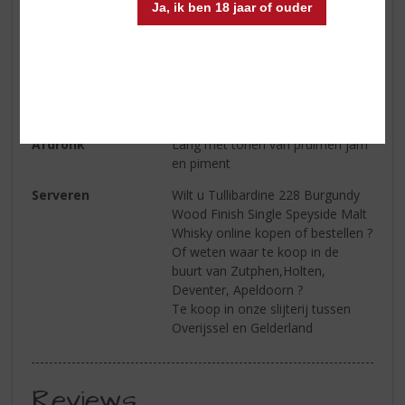
bessen, vanille en geroosterd
Ja, ik ben 18 jaar of ouder
eiken
Smaak
Romig en nootachtig met tonen
van zoete custard, appelschil,
rodde bessen en oranje bloesem
honing
Afdronk
Lang met tonen van pruimen jam
en piment
Serveren
Wilt u Tullibardine 228 Burgundy
Wood Finish Single Speyside Malt
Whisky online kopen of bestellen ?
Of weten waar te koop in de
buurt van Zutphen,Holten,
Deventer, Apeldoorn ?
Te koop in onze slijterij tussen
Overijssel en Gelderland
Reviews