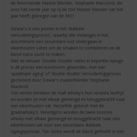
de fenomenale Master Blender, Stephanie MacLeod, die
voor het vierde jaar op rij de titel Master Blender van het
jaar heeft gekregen van de IWC!
Dewar's is een pionier in het 'dubbele
verouderingsproces', waarbij alle melanges in het
assortiment een secundaire rust ondergaan in
eikenhouten vaten om de smaken te combineren en de
blend extra zacht te maken.
Met de nieuwe 'Double Double'-reeks in beperkte oplage
is dit proces een kunstvorm geworden, met een
'quadruple aging' of 'double double' verouderingsproces
gecreëerd door Dewar's masterblender Stephanie
Macleod.
Ten eerste bereiken de malt whisky's hun vereiste leeftijd
en worden ze met elkaar gemengd en teruggebracht naar
een eikenhouten vat. Hetzelfde gebeurt met de
graanwhisky's. Vervolgens worden de twee soorten
whisky met elkaar gemengd en teruggebracht naar een
eikenhouten vat voor een secundaire dubbele
rijpingsperiode. Ten slotte wordt de blend gefinisht in een