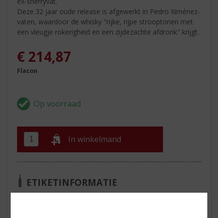
ex-sherryvat.
Deze 32 jaar oude release is afgewerkt in Pedro Ximénez-
vaten, waardoor de whisky "rijke, rijpe strooptonen met
een vleugje rokerigheid en een zijdezachte afdronk" krijgt.
€
214,87
Flacon
In winkelmand
ETIKETINFORMATIE
Land van Herkomst
Schotland