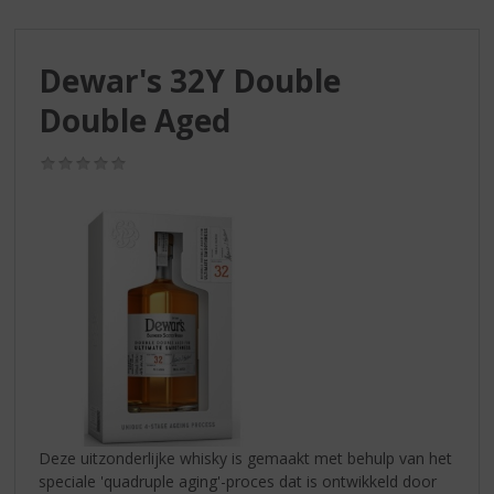
S
p
r
Dewar's 32Y Double
i
n
Double Aged
g
n
(0,0
a
/
a
5)
r
d
e
n
a
v
i
g
a
t
i
Deze uitzonderlijke whisky is gemaakt met behulp van het
e
speciale 'quadruple aging'-proces dat is ontwikkeld door