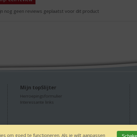
ijn nog geen reviews geplaatst voor dit product
Mijn topSlijter
Herroepingsformulier
Interessante links
es om goed te functioneren. Als je wilt aanpassen
Schakel