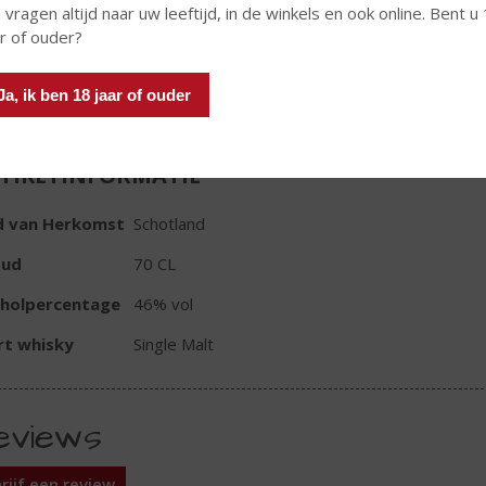
 vragen altijd naar uw leeftijd, in de winkels en ook online. Bent u
ar of ouder?
In winkelmand
Ja, ik ben 18 jaar of ouder
TIKETINFORMATIE
d van Herkomst
Schotland
oud
70 CL
oholpercentage
46% vol
rt whisky
Single Malt
eviews
rijf een review