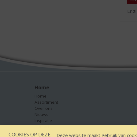
Er z
Home
Home
Assortiment
Over ons
Nieuws
Inspiratie
Contact
COOKIES OP DEZE
Deze website maakt gebruik van cooki