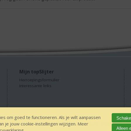
Mijn topSlijter
Herroepingsformulier
Interessante links
es om goed te functioneren. Als je wilt aanpassen
Schakel
 je jouw cookie-instellingen wijzigen. Meer
GEEN 18 GEEN alcohol
IDIN/ITSME
sitemap
Privacy Statement
Dis
Alleen 
cyverklaring
.