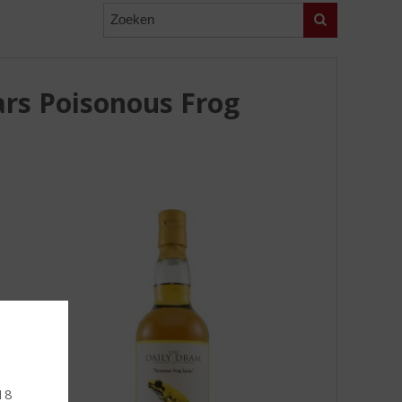
Zoeken
ars Poisonous Frog
 18