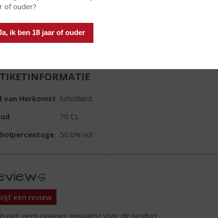
r of ouder?
In winkelmand
Ja, ik ben 18 jaar of ouder
TIKETINFORMATIE
d van Herkomst
Schotland
oud
70 CL
oholpercentage
50.6% vol
eviews
rijf een review
ijn nog geen reviews geplaatst voor dit product