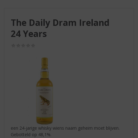
S
p
r
The Daily Dram Ireland
i
n
24 Years
g
n
(0,0
a
/
a
5)
r
d
e
n
a
v
i
g
a
t
i
een 24-jarige whisky wiens naam geheim moet blijven.
e
Gebotteld op 48,1%.