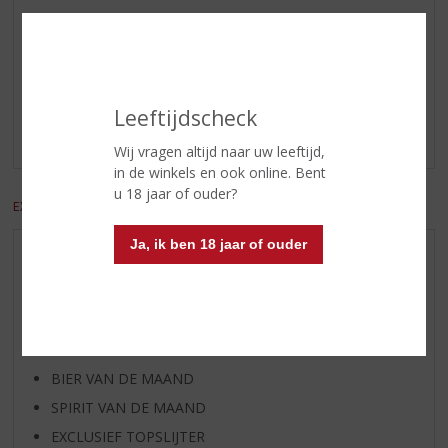
Reviews
Schrijf een review
Leeftijdscheck
Er zijn nog geen reviews geplaatst voor dit product
Wij vragen altijd naar uw leeftijd,
in de winkels en ook online. Bent
u 18 jaar of ouder?
EXCL. BTW
INCL. BTW
Ja, ik ben 18 jaar of ouder
AANBIEDINGEN
WIJN VAN DE MAAND
WHISKY VAN DE MAAND
RUM VAN DE MAAND
BIER VAN DE MAAND
SPIRIT VAN DE MAAND
EXCLUSIEF TOPSLIJTER