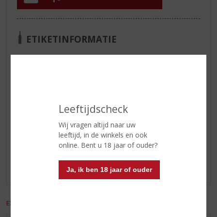
ETIKETINFORMATIE
Land van Herkomst
Schotland
Inhoud
70 CL
Alcoholpercentage
40.8% vol
Leeftijdscheck
Wij vragen altijd naar uw
Reviews
leeftijd, in de winkels en ook
online. Bent u 18 jaar of ouder?
Schrijf een review
Er zijn nog geen reviews geplaatst voor dit product
Ja, ik ben 18 jaar of ouder
EXCL. BTW
INCL. BTW