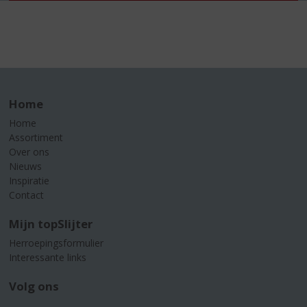
Home
Home
Assortiment
Over ons
Nieuws
Inspiratie
Contact
Mijn topSlijter
Herroepingsformulier
Interessante links
Volg ons