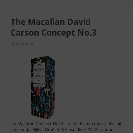
S
p
r
The Macallan David
i
n
Carson Concept No.3
g
n
(0,0
a
/
a
5)
r
d
e
n
a
v
i
g
a
t
i
De Macallan Concept No. 3 Limited Edition maakt deel uit
e
van een jaarlijkse Limited Release die in 2018 voor het