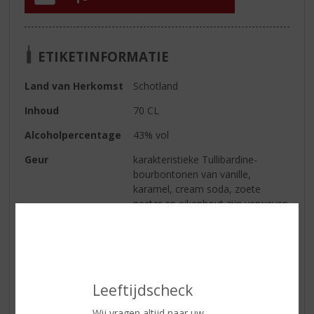
ETIKETINFORMATIE
Land van Herkomst
Schotland
Inhoud
70 CL
Alcoholpercentage
43% vol
Geur
karakteristieke Tullibardine-
bourbontonen van vanille,
karamel, cream soda, zoete
nectar en eikenhout zijn verweven
met lagen gedroogd fruit en
verwarmende kruiden.
Smaak
De rijke geur wordt mooi in
balans gebracht in de smaak. Er
Leeftijdscheck
zijn hier meer kruiden te vinden
zoals nootmuskaat, kaneel en
Wij vragen altijd naar uw