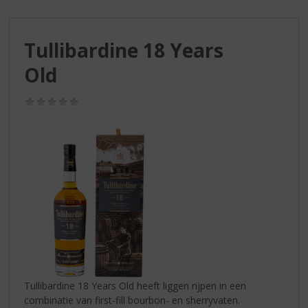
S
p
r
Tullibardine 18 Years
i
n
Old
g
n
(0,0
a
/
a
5)
r
d
e
n
a
v
i
g
a
t
i
Tullibardine 18 Years Old heeft liggen rijpen in een
e
combinatie van first-fill bourbon- en sherryvaten.