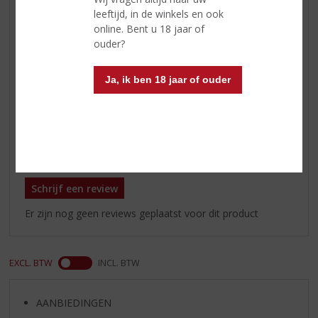
gekonfijte gember. Het geheel
leeftijd, in de winkels en ook
wordt verzacht door een vleugje
online. Bent u 18 jaar of
bruine suiker.
ouder?
Afdronk
De volle smaak van de kruiden in
de mond worden wat zachter en
Ja, ik ben 18 jaar of ouder
de afdronk van de 18 Years Old is
soepel en boterachtig.
Reviews
Schrijf een review
Er zijn nog geen reviews geplaatst voor dit product
EXCL. BTW
INCL. BTW
AANBIEDINGEN