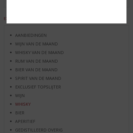
EXCL. BTW
INCL. BTW
AANBIEDINGEN
WIJN VAN DE MAAND
WHISKY VAN DE MAAND
RUM VAN DE MAAND
BIER VAN DE MAAND
SPIRIT VAN DE MAAND
EXCLUSIEF TOPSLIJTER
WIJN
WHISKY
BIER
APERITIEF
GEDISTILLEERD OVERIG