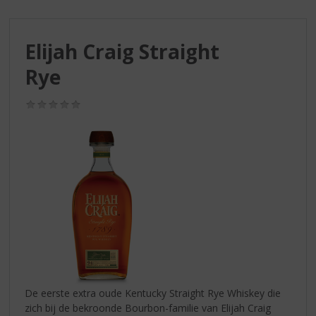
S
p
r
Elijah Craig Straight
i
n
Rye
g
n
(0,0
a
/
a
5)
r
d
e
n
a
v
i
g
a
t
i
De eerste extra oude Kentucky Straight Rye Whiskey die
e
zich bij de bekroonde Bourbon-familie van Elijah Craig