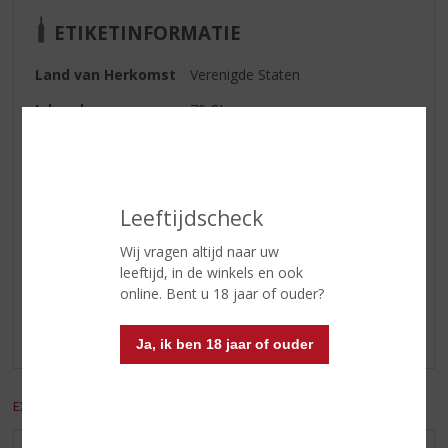
ETIKETINFORMATIE
Land van Herkomst
Verenigde Staten
Inhoud
70 CL
Alcoholpercentage
43.3% vol
Soort whisky
Bourbon
Leeftijdscheck
Reviews
Wij vragen altijd naar uw
leeftijd, in de winkels en ook
online. Bent u 18 jaar of ouder?
Schrijf een review
Er zijn nog geen reviews geplaatst voor dit product
Ja, ik ben 18 jaar of ouder
EXCL. BTW
INCL. BTW