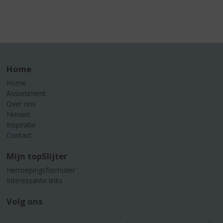
Home
Home
Assortiment
Over ons
Nieuws
Inspiratie
Contact
Mijn topSlijter
Herroepingsformulier
Interessante links
Volg ons