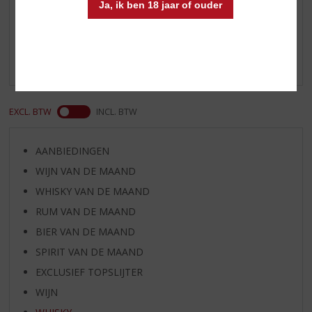
Reviews
Ja, ik ben 18 jaar of ouder
Schrijf een review
Er zijn nog geen reviews geplaatst voor dit product
EXCL. BTW
INCL. BTW
AANBIEDINGEN
WIJN VAN DE MAAND
WHISKY VAN DE MAAND
RUM VAN DE MAAND
BIER VAN DE MAAND
SPIRIT VAN DE MAAND
EXCLUSIEF TOPSLIJTER
WIJN