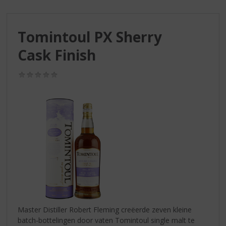
S
p
r
Tomintoul PX Sherry
i
n
Cask Finish
g
n
(0,0
a
/
a
5)
r
d
e
n
a
v
i
g
a
t
i
Master Distiller Robert Fleming creëerde zeven kleine
e
batch-bottelingen door vaten Tomintoul single malt te