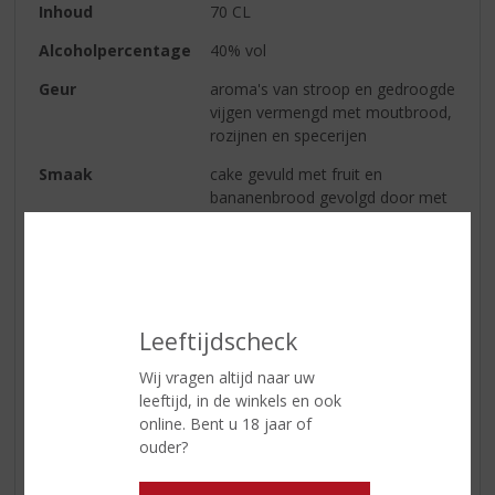
Inhoud
70 CL
Alcoholpercentage
40% vol
Geur
aroma's van stroop en gedroogde
vijgen vermengd met moutbrood,
rozijnen en specerijen
Smaak
cake gevuld met fruit en
bananenbrood gevolgd door met
marsepein gevulde dadels,
geroosterde walnoten en rozijnen
met hints van kruidnagel en
kaneel
Afdronk
warme smaken van zoete
Leeftijdscheck
broodjes, cacaopoeder en met
siroop overgoten cake die
Wij vragen altijd naar uw
vervagen tot een verwarmende
leeftijd, in de winkels en ook
eik en tabak wat blijft hangen
online. Bent u 18 jaar of
ouder?