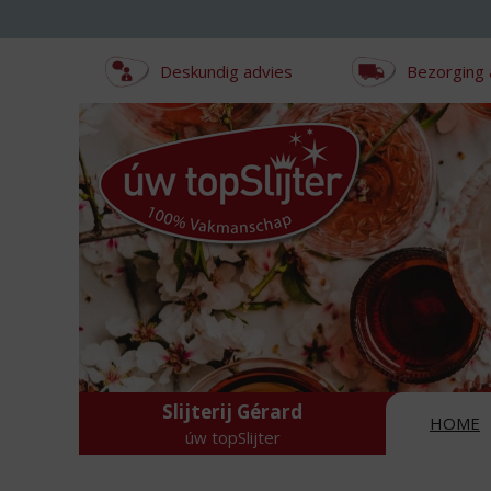
Sla
links
over
Deskundig advies
Bezorging 
S
p
r
i
n
g
n
a
a
r
d
e
i
n
Slijterij Gérard
h
HOME
úw topSlijter
o
u