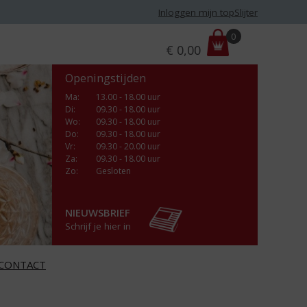
Inloggen mijn topSlijter
P
0
€
0,00
r
i
Openingstijden
j
s
Ma
:
13.00 - 18.00 uur
Di
:
09.30 - 18.00 uur
:
Wo
:
09.30 - 18.00 uur
Do
:
09.30 - 18.00 uur
Vr
:
09.30 - 20.00 uur
Za
:
09.30 - 18.00 uur
Zo:
Gesloten
NIEUWSBRIEF
Schrijf je hier in
CONTACT