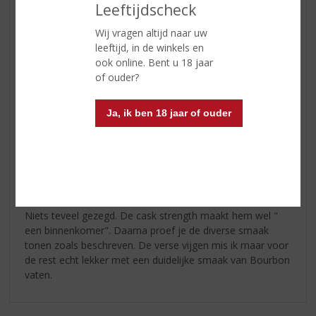
Leeftijdscheck
drop, zoete vijgen en chocolade
Wij vragen altijd naar uw
leeftijd, in de winkels en
Reviews
ook online. Bent u 18 jaar
of ouder?
Schrijf een review
Ja, ik ben 18 jaar of ouder
Edward de Wolf
04-10-2024
(4,5
/
5)
Sterk en aromatisch
Niets teveel gezegd. De cask strength maakt hem wel "
een binnenkomer". Daarna proef je de diverse smaak
tonen zoals beschreven. De verse vijgen mis ik maar voor
de rest echt lekker met een duidelijke smaak van Bourbon
vaten.