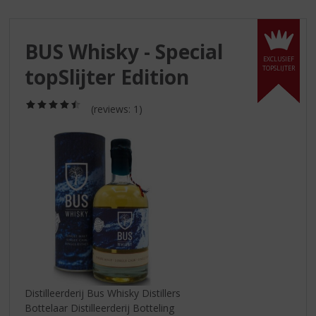
S
p
r
BUS Whisky - Special
i
EXCLUSIEF
n
topSlijter Edition
TOPSLIJTER
g
n
(4,5
a
(reviews: 1)
/
a
5)
r
d
e
n
a
v
i
g
a
t
i
Distilleerderij Bus Whisky Distillers
e
Bottelaar Distilleerderij Botteling