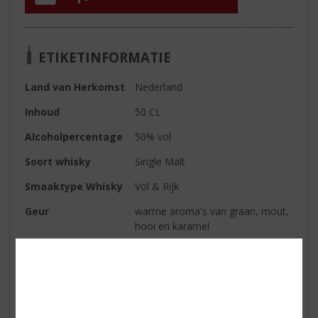
ETIKETINFORMATIE
Land van Herkomst
Nederland
Inhoud
50 CL
Alcoholpercentage
50% vol
Soort whisky
Single Malt
Smaaktype Whisky
Vol & Rijk
Geur
warme aroma's van graan, mout,
hooi en karamel
Smaak
Tonen van karamel, vanille, jonge
eik en zoethout; zoete
sinaasappel en gedroogde
fruitsmaken ontwikkelen zich
langzaam samen met delicate