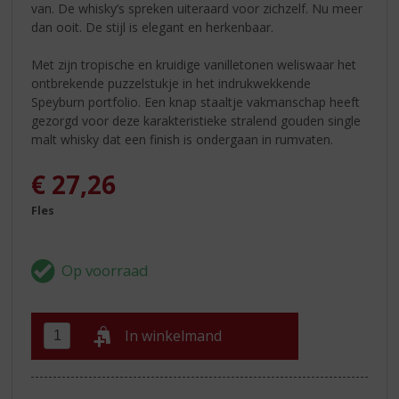
van. De whisky’s spreken uiteraard voor zichzelf. Nu meer
dan ooit. De stijl is elegant en herkenbaar.
Met zijn tropische en kruidige vanilletonen weliswaar het
ontbrekende puzzelstukje in het indrukwekkende
Speyburn portfolio. Een knap staaltje vakmanschap heeft
gezorgd voor deze karakteristieke stralend gouden single
malt whisky dat een finish is ondergaan in rumvaten.
€
27,26
Fles
In winkelmand