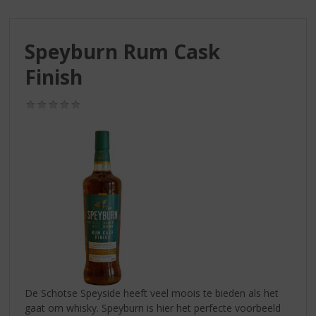
S
p
r
Speyburn Rum Cask
i
n
Finish
g
n
(0,0
a
/
a
5)
r
d
e
n
a
v
i
g
a
t
i
De Schotse Speyside heeft veel moois te bieden als het
e
gaat om whisky. Speyburn is hier het perfecte voorbeeld