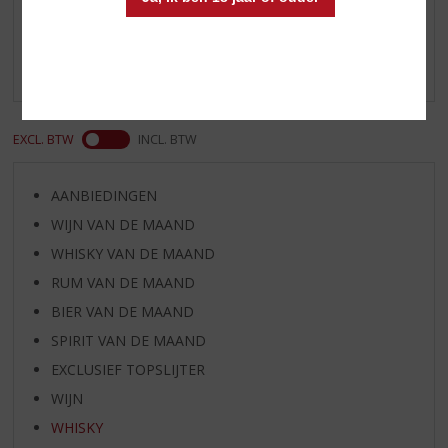
Schrijf een review
Er zijn nog geen reviews geplaatst voor dit product
EXCL. BTW
INCL. BTW
AANBIEDINGEN
WIJN VAN DE MAAND
WHISKY VAN DE MAAND
RUM VAN DE MAAND
BIER VAN DE MAAND
SPIRIT VAN DE MAAND
EXCLUSIEF TOPSLIJTER
WIJN
WHISKY