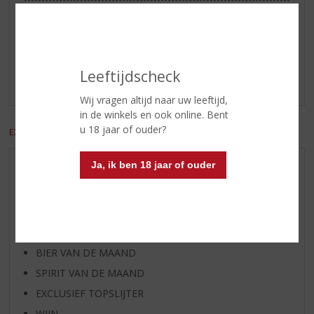
Reviews
Schrijf een review
Leeftijdscheck
Er zijn nog geen reviews geplaatst voor dit product
Wij vragen altijd naar uw leeftijd,
in de winkels en ook online. Bent
u 18 jaar of ouder?
EXCL. BTW
INCL. BTW
Ja, ik ben 18 jaar of ouder
AANBIEDINGEN
WIJN VAN DE MAAND
WHISKY VAN DE MAAND
RUM VAN DE MAAND
BIER VAN DE MAAND
SPIRIT VAN DE MAAND
EXCLUSIEF TOPSLIJTER
WIJN