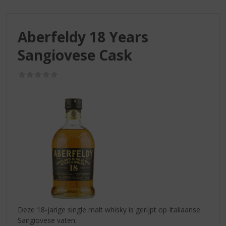
S
p
r
Aberfeldy 18 Years
i
n
Sangiovese Cask
g
n
(0,0
a
/
a
5)
r
d
e
n
a
v
i
g
a
t
i
Deze 18-jarige single malt whisky is gerijpt op Italiaanse
e
Sangiovese vaten.