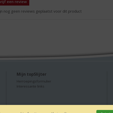
rijf een review
ijn nog geen reviews geplaatst voor dit product
Mijn topSlijter
Herroepingsformulier
Interessante links