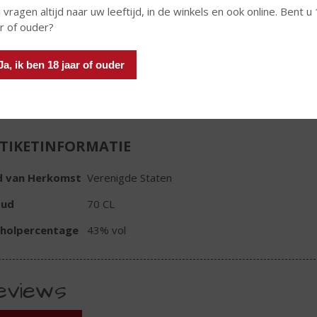
 vragen altijd naar uw leeftijd, in de winkels en ook online. Bent u
ar of ouder?
Ja, ik ben 18 jaar of ouder
In winkelmand
TIKETINFORMATIE
d van Herkomst
Verenigde Staten
oud
70 CL
oholpercentage
43% vol
eviews