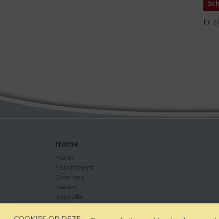
Sch
Er z
Home
Home
Assortiment
Over ons
Nieuws
Inspiratie
Contact
COOKIES OP DEZE