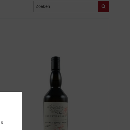
Zoeken
18