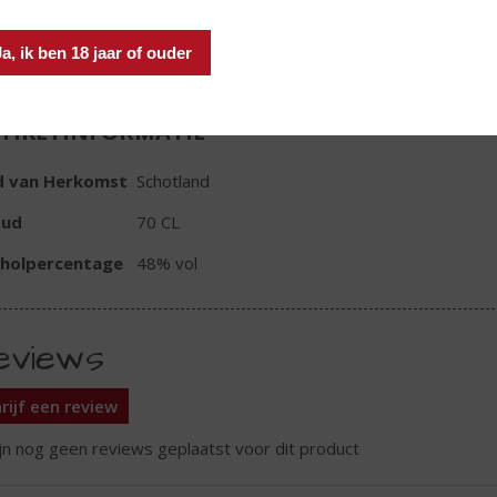
In winkelmand
Ja, ik ben 18 jaar of ouder
TIKETINFORMATIE
d van Herkomst
Schotland
oud
70 CL
oholpercentage
48% vol
eviews
rijf een review
ijn nog geen reviews geplaatst voor dit product