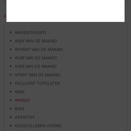
EXCL. BTW
INCL. BTW
AANBIEDINGEN
WIJN VAN DE MAAND
WHISKY VAN DE MAAND
RUM VAN DE MAAND
BIER VAN DE MAAND
SPIRIT VAN DE MAAND
EXCLUSIEF TOPSLIJTER
WIJN
WHISKY
BIER
APERITIEF
GEDISTILLEERD OVERIG