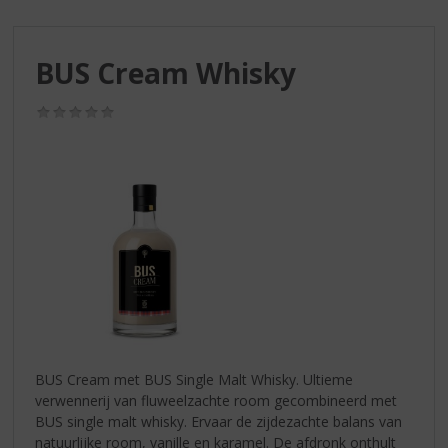
S
p
r
BUS Cream Whisky
i
n
g
(0,0
/
n
5)
a
a
r
d
e
n
a
v
i
g
a
BUS Cream met BUS Single Malt Whisky. Ultieme
t
verwennerij van fluweelzachte room gecombineerd met
i
BUS single malt whisky. Ervaar de zijdezachte balans van
e
natuurlijke room, vanille en karamel. De afdronk onthult