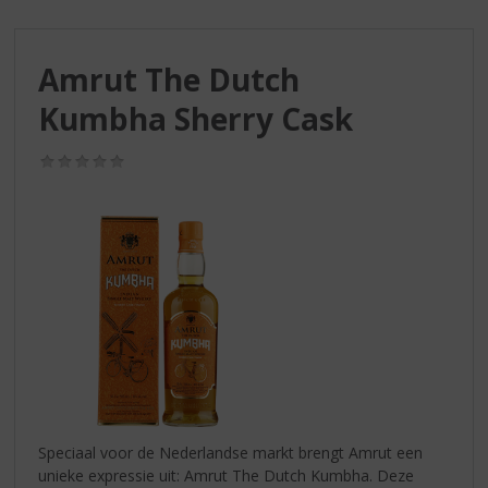
S
p
r
Amrut The Dutch
i
n
Kumbha Sherry Cask
g
n
(0,0
a
/
a
5)
r
d
e
n
a
v
i
g
a
t
i
Speciaal voor de Nederlandse markt brengt Amrut een
e
unieke expressie uit: Amrut The Dutch Kumbha. Deze