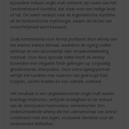
bijzondere Indiase single malt ontleent zijn naam aan het
Sanskrietwoord Kumbha, dat staat voor een heilige kruik
of vat. De naam verwijst naar de legendarische Kumbha
uit de hindoeïstische mythologie, waarin de nectar van
onsterfelijkheid werd bewaard.
Zoals kenmerkend voor Amrut profiteert deze whisky van
het warme Indiase klimaat, waardoor de rijping sneller
verloopt en een uitzonderlijk rijke smaakontwikkeling
ontstaat. Voor deze speciale editie heeft de whisky
bovendien een elegante finish gekregen op zorgvuldig
geselecteerde sherryvaten. Deze extra rijpingsperiode
verrijkt het karakter met nuances van gedroogd fruit,
rozijnen, zachte kruiden en een subtiele zoetheid.
Het resultaat is een uitgebalanceerde single malt waarin
krachtige fruittonen, verfijnde kruidigheid en de invloed
van de sherryvaten harmonieus samenkomen. Een
onderscheidende whisky die het vakmanschap van Amrut
combineert met een eigen, exclusieve identiteit voor de
Nederlandse liefhebber.