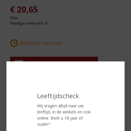
€
20,65
Fles
Huidige voorraad: 6
In winkelmand
ETIKETINFORMATIE
Leeftijdscheck
Land van Herkomst
India
Wij vragen altijd naar uw
leeftijd, in de winkels en ook
Inhoud
50 CL
online. Bent u 18 jaar of
Alcoholpercentage
46% vol
ouder?