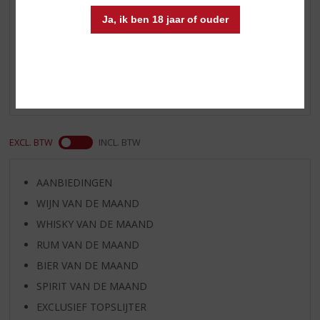
Ja, ik ben 18 jaar of ouder
Reviews
Schrijf een review
Er zijn nog geen reviews geplaatst voor dit product
EXCL. BTW
INCL. BTW
AANBIEDINGEN
WIJN VAN DE MAAND
WHISKY VAN DE MAAND
RUM VAN DE MAAND
BIER VAN DE MAAND
SPIRIT VAN DE MAAND
EXCLUSIEF TOPSLIJTER