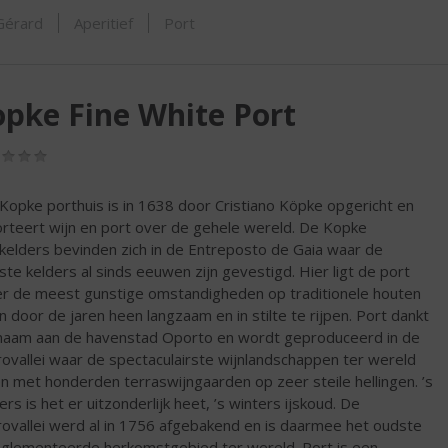
ORTIMENT
 Gérard
Aperitief
Port
pke Fine White Port
(0,0
/
5)
Kopke porthuis is in 1638 door Cristiano Köpke opgericht en
rteert wijn en port over de gehele wereld. De Kopke
kelders bevinden zich in de Entreposto de Gaia waar de
te kelders al sinds eeuwen zijn gevestigd. Hier ligt de port
r de meest gunstige omstandigheden op traditionele houten
n door de jaren heen langzaam en in stilte te rijpen. Port dankt
 naam aan de havenstad Oporto en wordt geproduceerd in de
ovallei waar de spectaculairste wijnlandschappen ter wereld
en met honderden terraswijngaarden op zeer steile hellingen. ’s
rs is het er uitzonderlijk heet, ’s winters ijskoud. De
ovallei werd al in 1756 afgebakend en is daarmee het oudste
glementeerde herkomstgebied ter wereld. Port is een