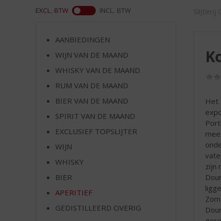
d
ASS
EXCL. BTW
INCL. BTW
Slijterij
S
p
r
AANBIEDINGEN
i
Ko
WIJN VAN DE MAAND
n
g
WHISKY VAN DE MAAND
n
RUM VAN DE MAAND
a
a
BIER VAN DE MAAND
Het 
r
expo
SPIRIT VAN DE MAAND
d
Port
EXCLUSIEF TOPSLIJTER
e
mees
n
onde
WIJN
a
vate
WHISKY
v
zijn
i
Dour
BIER
g
ligg
APERITIEF
a
Zome
t
GEDISTILLEERD OVERIG
Dour
i
gere