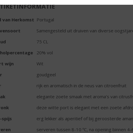
TIKETINFORMATIE
d van Herkomst
Portugal
ivensoort
Samengesteld uit druiven van diverse oogstjar
oud
75 CL
oholpercentage
20% vol
t wijn
Wit
r
goudgeel
r
rijk en aromatisch in de neus van citroenfruit
ak
elegante zoete smaak met aroma’s van citrusfru
ronk
deze witte port is elegant met een zoete afdr
-spijs
erg lekker als aperitief of bij geroosterde ama
veren
serveren tussen 8-10 ºC, na opening binnen 4-