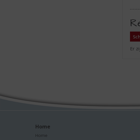
R
Sch
Er z
Home
Home