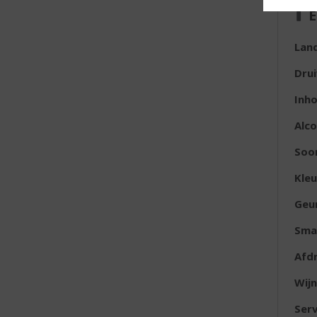
E
Lan
Dru
Inh
Alc
Soor
Kleu
Geu
Sma
Afd
Wijn
Ser