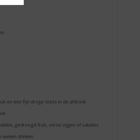
en
it en een fijn droge toets in de afdronk
onk
ndelen, gedroogd fruit, verse vijgen of salades
6 weken drinken