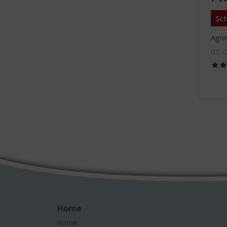
Sch
Agn
03-
Home
Home