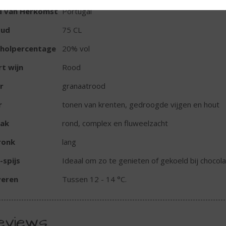
d van Herkomst
Portugal
oud
75 CL
oholpercentage
20% vol
t wijn
Rood
r
granaatrood
r
tonen van krenten, gedroogde vijgen en hout
ak
rond, complex en fluweelzacht
ronk
lang
-spijs
Ideaal om zo te genieten of gekoeld bij choco
veren
Tussen 12 - 14 °C.
eviews