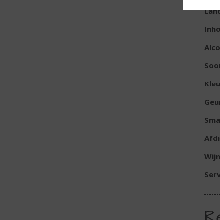
Lan
Inh
Alc
Soor
Kleu
Geu
Sma
Afd
Wijn
Ser
R