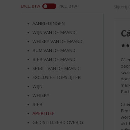
d
ASS
EXCL. BTW
INCL. BTW
Slijterij
S
p
r
AANBIEDINGEN
i
Cá
WIJN VAN DE MAAND
n
g
WHISKY VAN DE MAAND
n
RUM VAN DE MAAND
a
a
BIER VAN DE MAAND
Cále
r
bedr
SPIRIT VAN DE MAAND
d
kwal
EXCLUSIEF TOPSLIJTER
e
door
n
mark
WIJN
a
Port
WHISKY
v
i
Cále
BIER
g
Een 
APERITIEF
a
word
t
GEDISTILLEERD OVERIG
old.
i
etik