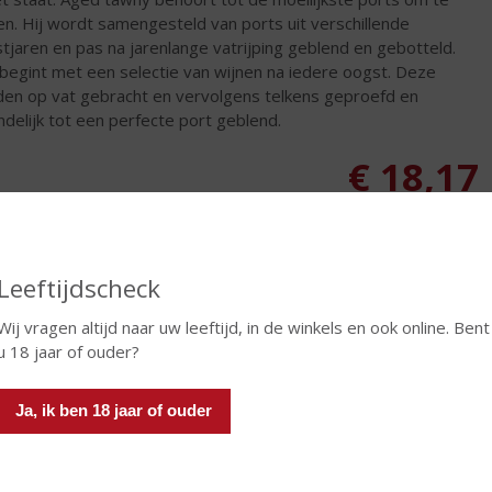
n. Hij wordt samengesteld van ports uit verschillende
tjaren en pas na jarenlange vatrijping geblend en gebotteld.
begint met een selectie van wijnen na iedere oogst. Deze
en op vat gebracht en vervolgens telkens geproefd en
indelijk tot een perfecte port geblend.
€
18,17
Fles
Leeftijdscheck
Wij vragen altijd naar uw leeftijd, in de winkels en ook online. Bent
u 18 jaar of ouder?
In winkelmand
Ja, ik ben 18 jaar of ouder
TIKETINFORMATIE