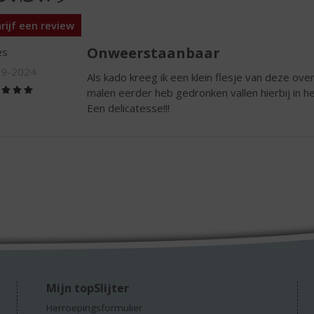
rijf een review
Onweerstaanbaar
es
09-2024
Als kado kreeg ik een klein flesje van deze over
(5,0
malen eerder heb gedronken vallen hierbij in h
/
Een delicatesse!!!
5)
Mijn topSlijter
Herroepingsformulier