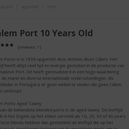
ORTIMENT
 Gérard
Aperitief
Port
lem Port 10 Years Old
(5,0
(reviews: 1)
/
5)
m Porto is in 1859 opgericht door António Alves Cálem. Het
ijf heeft altijd veel tijd en energie gestoken in de productie van
itatieve Port. Dit heeft geresulteerd in een hoge waardering
 de markt en diverse internationale onderscheidingen. Als
tleider in Portugal is er geen winkel te vinden die geen Cálem
o verkoopt.
m Porto Aged Tawny
van de bekendste blended ports is de aged tawny. De leeftijd
t in het Engels op het etiket vermeld als 10, 20, 30 of 40 years
 Deze blends hebben dan gemiddeld de leeftijd die op het
et staat. Aged tawny behoort tot de moeilijkste ports om te