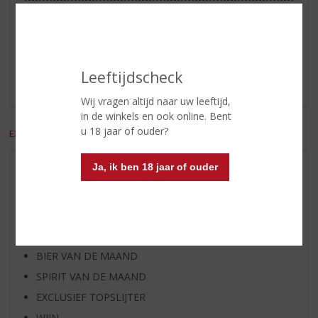
Reviews
Schrijf een review
Leeftijdscheck
Er zijn nog geen reviews geplaatst voor dit product
Wij vragen altijd naar uw leeftijd,
in de winkels en ook online. Bent
u 18 jaar of ouder?
EXCL. BTW
INCL. BTW
Ja, ik ben 18 jaar of ouder
AANBIEDINGEN
WIJN VAN DE MAAND
WHISKY VAN DE MAAND
RUM VAN DE MAAND
BIER VAN DE MAAND
SPIRIT VAN DE MAAND
EXCLUSIEF TOPSLIJTER
WIJN