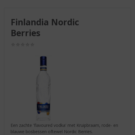
S
p
r
Finlandia Nordic
i
n
Berries
g
n
(0,0
a
/
a
5)
r
d
e
n
a
v
i
g
a
t
i
Een zachte 'flavoured vodka' met Kruipbraam, rode- en
e
blauwe bosbessen oftewel Nordic Berries.