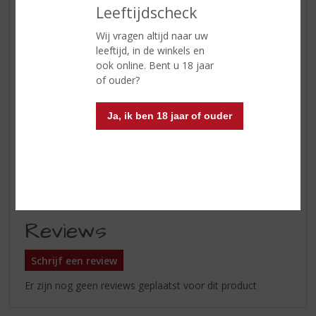
Leeftijdscheck
Land van Herkomst
Denemarken
Wij vragen altijd naar uw
leeftijd, in de winkels en
Inhoud
70 CL
ook online. Bent u 18 jaar
Alcoholpercentage
45% vol
of ouder?
Serveren
Aalborg Akvavit serveer je ijskoud
in het karakteristieke langwerpige
Ja, ik ben 18 jaar of ouder
glaasje en is vooral erg lekker bij
zeevruchten, maar kan ook in
combinatie met elk ander soort
eten gedronken worden.
Reviews
Schrijf een review
Er zijn nog geen reviews geplaatst voor dit product