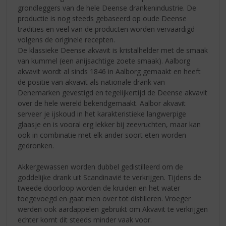
grondleggers van de hele Deense drankenindustrie. De
productie is nog steeds gebaseerd op oude Deense
tradities en veel van de producten worden vervaardigd
volgens de originele recepten.
De klassieke Deense akvavit is kristalhelder met de smaak
van kummel (een anijsachtige zoete smaak). Aalborg
akvavit wordt al sinds 1846 in Aalborg gemaakt en heeft
de positie van akvavit als nationale drank van
Denemarken gevestigd en tegelijkertijd de Deense akvavit
over de hele wereld bekendgemaakt. Aalbor akvavit
serveer je ijskoud in het karakteristieke langwerpige
glaasje en is vooral erg lekker bij zeevruchten, maar kan
ook in combinatie met elk ander soort eten worden
gedronken.
Akkergewassen worden dubbel gedistilleerd om de
goddelijke drank uit Scandinavië te verkrijgen. Tijdens de
tweede doorloop worden de kruiden en het water
toegevoegd en gaat men over tot distilleren. Vroeger
werden ook aardappelen gebruikt om Akvavit te verkrijgen
echter komt dit steeds minder vaak voor.