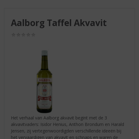
S
p
r
Aalborg Taffel Akvavit
i
n
g
(0,0
/
n
5)
a
a
r
d
e
n
a
v
i
g
a
Het verhaal van Aalborg akvavit begint met de 3
t
akvavitvaders: Isidor Henius, Anthon Brondum en Harald
i
Jensen, zij vertegenwoordigden verschillende ideeën bij
e
het vervaardigen van akvavit en schnaps en waren de