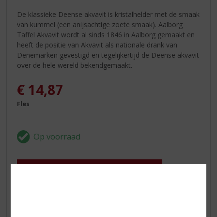
De klassieke Deense akvavit is kristalhelder met de smaak
van kummel (een anijsachtige zoete smaak). Aalborg
Taffel Akvavit wordt al sinds 1846 in Aalborg gemaakt en
heeft de positie van Akvavit als nationale drank van
Denemarken gevestigd en tegelijkertijd de Deense akvavit
over de hele wereld bekendgemaakt.
€
14,87
Fles
In winkelmand
ETIKETINFORMATIE