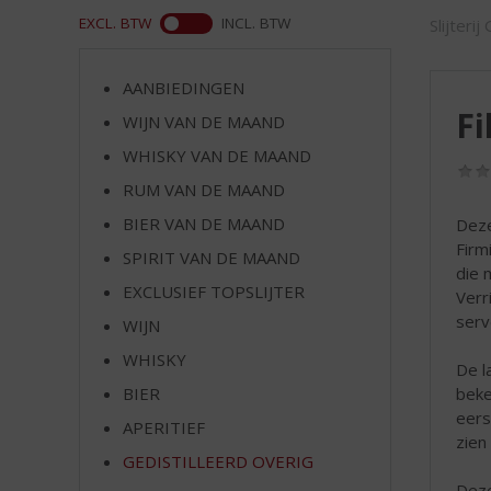
d
ASS
EXCL. BTW
INCL. BTW
Slijterij
S
p
r
AANBIEDINGEN
i
Fi
WIJN VAN DE MAAND
n
g
WHISKY VAN DE MAAND
n
RUM VAN DE MAAND
a
a
BIER VAN DE MAAND
Deze
r
Firm
SPIRIT VAN DE MAAND
d
die 
EXCLUSIEF TOPSLIJTER
e
Verr
n
serv
WIJN
a
WHISKY
v
De l
i
beke
BIER
g
eers
APERITIEF
a
zien
t
GEDISTILLEERD OVERIG
i
Deze