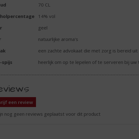
oud
70 CL
oholpercentage
14% vol
r
geel
r
natuurlijke aroma's
ak
een zachte advokaat die met zorg is bereid uit v
-spijs
heerlijk om op te lepelen of te serveren bij uw 
eviews
rijf een review
ijn nog geen reviews geplaatst voor dit product