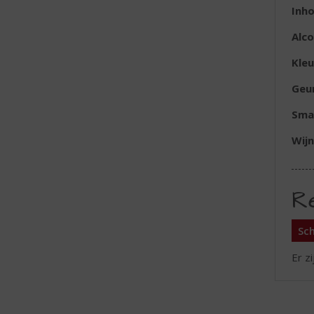
Inh
Alc
Kleu
Geu
Sma
Wijn
R
Sch
Er z