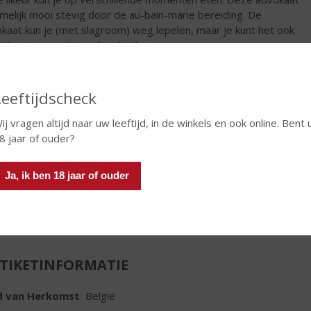
amelijk mooi stevig door de au-bain-marie bereiding. De
kaat kun je (met slagroom) weg lepelen, maar je kunt het ook
uiken in gerechten of cocktails!
€
14,87
Leeftijdscheck
Pot
ij vragen altijd naar uw leeftijd, in de winkels en ook online. Bent 
8 jaar of ouder?
Ja, ik ben 18 jaar of ouder
In winkelmand
TIKETINFORMATIE
d van Herkomst
België