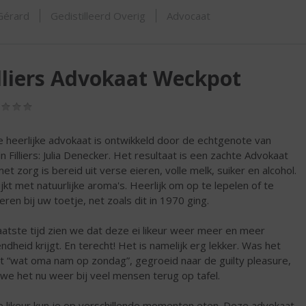
ORTIMENT
 Gérard
Gedistilleerd Overig
Advocaat
lliers Advokaat Weckpot
(0,0
/
5)
 heerlijke advokaat is ontwikkeld door de echtgenote van
in Filliers: Julia Denecker. Het resultaat is een zachte Advokaat
met zorg is bereid uit verse eieren, volle melk, suiker en alcohol.
ijkt met natuurlijke aroma's. Heerlijk om op te lepelen of te
eren bij uw toetje, net zoals dit in 1970 ging.
aatste tijd zien we dat deze ei likeur weer meer en meer
ndheid krijgt. En terecht! Het is namelijk erg lekker. Was het
t “wat oma nam op zondag”, gegroeid naar de guilty pleasure,
 we het nu weer bij veel mensen terug op tafel.
 likeur kun je op verschillende momenten eten. Deze advokaat