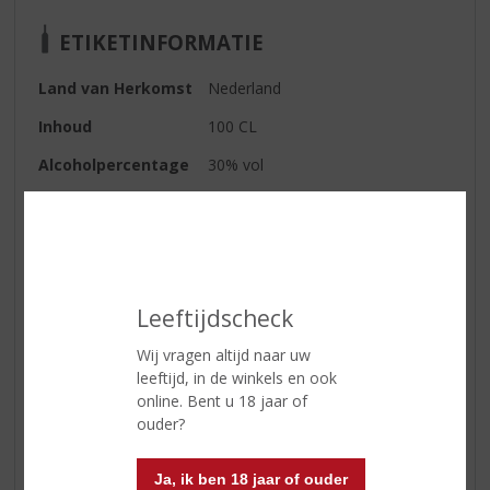
ETIKETINFORMATIE
Land van Herkomst
Nederland
Inhoud
100 CL
Alcoholpercentage
30% vol
Soort bitter
Beerenburg
Kleur
bruin
Geur
heerlijk kruidig, zoethout en
kalmoes
Leeftijdscheck
Smaak
vol, maar zacht
Wij vragen altijd naar uw
leeftijd, in de winkels en ook
Afdronk
milde afdronk
online. Bent u 18 jaar of
ouder?
Reviews
Ja, ik ben 18 jaar of ouder