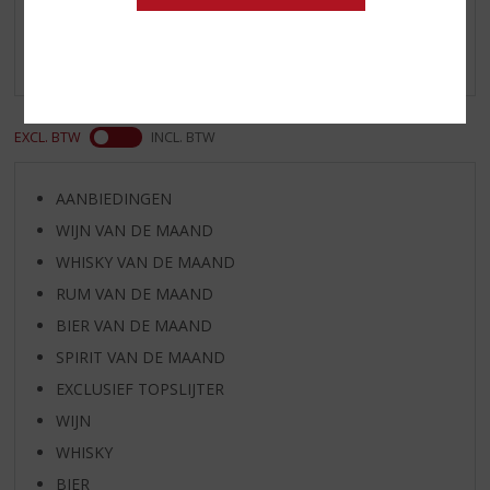
Schrijf een review
Er zijn nog geen reviews geplaatst voor dit product
EXCL. BTW
INCL. BTW
AANBIEDINGEN
WIJN VAN DE MAAND
WHISKY VAN DE MAAND
RUM VAN DE MAAND
BIER VAN DE MAAND
SPIRIT VAN DE MAAND
EXCLUSIEF TOPSLIJTER
WIJN
WHISKY
BIER