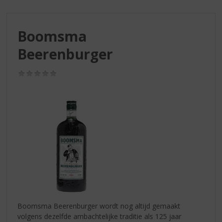
S
p
r
Boomsma
i
n
Beerenburger
g
n
(0,0
a
/
a
5)
r
d
e
n
a
v
i
g
a
t
i
Boomsma Beerenburger wordt nog altijd gemaakt
e
volgens dezelfde ambachtelijke traditie als 125 jaar