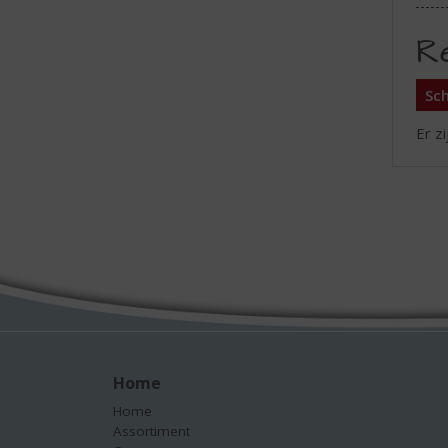
R
Sch
Er z
Home
Home
Assortiment