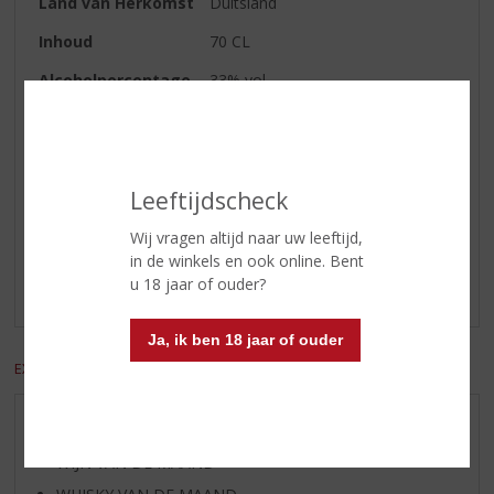
Land van Herkomst
Duitsland
Inhoud
70 CL
Alcoholpercentage
33% vol
Soort bitter
Kruidenlikeur
Reviews
Leeftijdscheck
Wij vragen altijd naar uw leeftijd,
Schrijf een review
in de winkels en ook online. Bent
u 18 jaar of ouder?
Er zijn nog geen reviews geplaatst voor dit product
Ja, ik ben 18 jaar of ouder
EXCL. BTW
INCL. BTW
AANBIEDINGEN
WIJN VAN DE MAAND