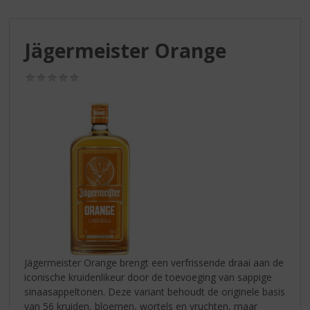
S
p
r
Jägermeister Orange
i
n
g
(0,0
/
n
5)
a
a
r
d
e
n
a
v
i
g
a
Jägermeister Orange brengt een verfrissende draai aan de
t
iconische kruidenlikeur door de toevoeging van sappige
i
sinaasappeltonen. Deze variant behoudt de originele basis
e
van 56 kruiden, bloemen, wortels en vruchten, maar