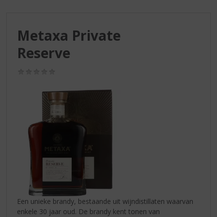
S
p
r
Metaxa Private
i
n
Reserve
g
n
(0,0
a
/
a
5)
r
d
e
n
a
v
i
g
a
t
i
Een unieke brandy, bestaande uit wijndistillaten waarvan
e
enkele 30 jaar oud. De brandy kent tonen van