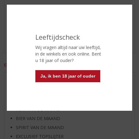
Reviews
Schrijf een review
Leeftijdscheck
Er zijn nog geen reviews geplaatst voor dit product
Wij vragen altijd naar uw leeftijd,
in de winkels en ook online. Bent
u 18 jaar of ouder?
EXCL. BTW
INCL. BTW
Ja, ik ben 18 jaar of ouder
AANBIEDINGEN
WIJN VAN DE MAAND
WHISKY VAN DE MAAND
RUM VAN DE MAAND
BIER VAN DE MAAND
SPIRIT VAN DE MAAND
EXCLUSIEF TOPSLIJTER