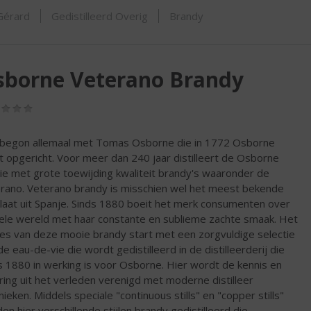
ORTIMENT
 Gérard
Gedistilleerd Overig
Brandy
sborne Veterano Brandy
(0,0
/
5)
begon allemaal met Tomas Osborne die in 1772 Osborne
t opgericht. Voor meer dan 240 jaar distilleert de Osborne
lie met grote toewijding kwaliteit brandy's waaronder de
rano. Veterano brandy is misschien wel het meest bekende
illaat uit Spanje. Sinds 1880 boeit het merk consumenten over
ele wereld met haar constante en sublieme zachte smaak. Het
es van deze mooie brandy start met een zorgvuldige selectie
de eau-de-vie die wordt gedistilleerd in de distilleerderij die
s 1880 in werking is voor Osborne. Hier wordt de kennis en
ring uit het verleden verenigd met moderne distilleer
nieken. Middels speciale "continuous stills" en "copper stills"
en hier verschillende stijlen brandy gedistilleerd die