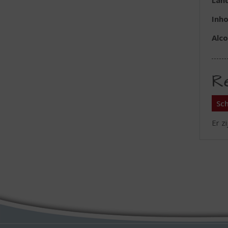
Lan
Inh
Alc
R
Sch
Er z