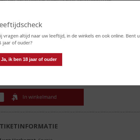
olgens op Amerikaanse eikenhouten vaten een minimale
agering van een jaar ondergaan. De Amerikaanse eikenhouten
n zijn voorheen gebruikt voor premium Oloroso en Amontillado
eeftijdscheck
ries.
j vragen altijd naar uw leeftijd, in de winkels en ook online. Bent u
€
14,04
 jaar of ouder?
Fles
Ja, ik ben 18 jaar of ouder
In winkelmand
TIKETINFORMATIE