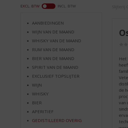
d
ASS
EXCL. BTW
INCL. BTW
Slijterij
S
p
r
AANBIEDINGEN
i
O
WIJN VAN DE MAAND
n
g
WHISKY VAN DE MAAND
n
RUM VAN DE MAAND
a
a
BIER VAN DE MAAND
Het 
r
heef
SPIRIT VAN DE MAAND
d
fami
EXCLUSIEF TOPSLIJTER
e
Vete
n
dist
WIJN
a
de h
WHISKY
v
proc
i
van 
BIER
g
sind
APERITIEF
a
erva
t
GEDISTILLEERD OVERIG
tech
i
word