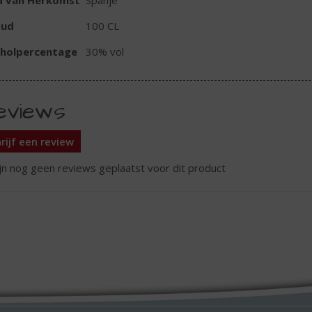
d van Herkomst
Spanje
oud
100 CL
oholpercentage
30% vol
eviews
rijf een review
ijn nog geen reviews geplaatst voor dit product