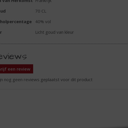
d van Herkomst
Frankrijk
oud
70 CL
oholpercentage
40% vol
r
Licht goud van kleur
eviews
rijf een review
ijn nog geen reviews geplaatst voor dit product