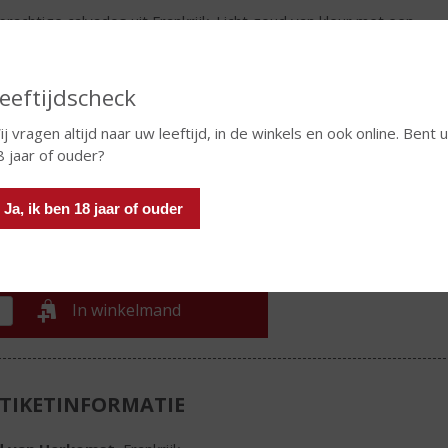
prachtige calvados uit Frankrijk. Licht goud van kleur met een
e geur van appel welke u ook in de smaak tegen komt. Deze
k heeft een lange afdronk. De calvados is heerlijk met
mbert of bij een goed diner.
eeftijdscheck
€
22,72
ij vragen altijd naar uw leeftijd, in de winkels en ook online. Bent 
8 jaar of ouder?
Fles
Ja, ik ben 18 jaar of ouder
In winkelmand
TIKETINFORMATIE