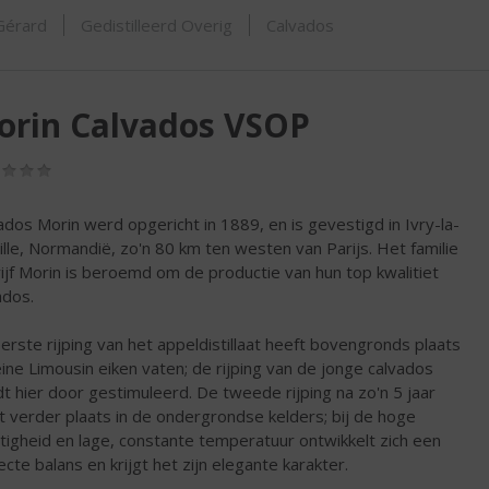
ORTIMENT
 Gérard
Gedistilleerd Overig
Calvados
orin Calvados VSOP
(0,0
/
5)
ados Morin werd opgericht in 1889, en is gevestigd in Ivry-la-
ille, Normandië, zo'n 80 km ten westen van Parijs. Het familie
ijf Morin is beroemd om de productie van hun top kwalitiet
ados.
erste rijping van het appeldistillaat heeft bovengronds plaats
leine Limousin eiken vaten; de rijping van de jonge calvados
t hier door gestimuleerd. De tweede rijping na zo'n 5 jaar
t verder plaats in de ondergrondse kelders; bij de hoge
tigheid en lage, constante temperatuur ontwikkelt zich een
ecte balans en krijgt het zijn elegante karakter.