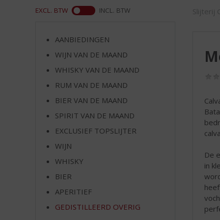
d
ASS
EXCL. BTW
INCL. BTW
Slijterij
S
p
r
AANBIEDINGEN
i
M
WIJN VAN DE MAAND
n
g
WHISKY VAN DE MAAND
n
RUM VAN DE MAAND
a
a
BIER VAN DE MAAND
Calv
r
Bata
SPIRIT VAN DE MAAND
d
bedr
EXCLUSIEF TOPSLIJTER
e
calv
n
WIJN
a
De e
WHISKY
v
in k
i
word
BIER
g
heef
APERITIEF
a
voch
t
GEDISTILLEERD OVERIG
perf
i