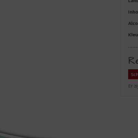
Lan
Inh
Alc
Kleu
R
Sch
Er z