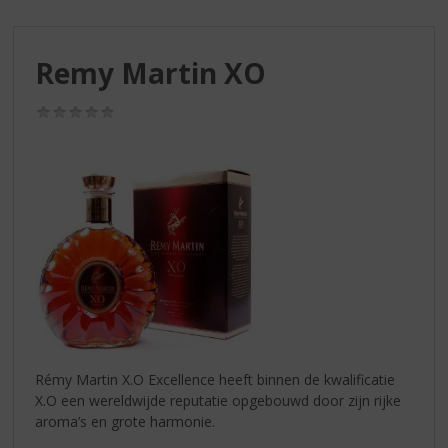
S
p
r
Remy Martin XO
i
n
g
(0,0
/
n
5)
a
a
r
d
e
n
a
v
i
g
a
Rémy Martin X.O Excellence heeft binnen de kwalificatie
t
X.O een wereldwijde reputatie opgebouwd door zijn rijke
i
aroma’s en grote harmonie.
e