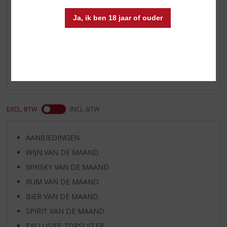
Ja, ik ben 18 jaar of ouder
Reviews
Schrijf een review
Er zijn nog geen reviews geplaatst voor dit product
EXCL. BTW
INCL. BTW
AANBIEDINGEN
WIJN VAN DE MAAND
WHISKY VAN DE MAAND
RUM VAN DE MAAND
BIER VAN DE MAAND
SPIRIT VAN DE MAAND
EXCLUSIEF TOPSLIJTER