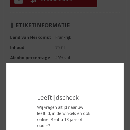
ETIKETINFORMATIE
Land van Herkomst
Frankrijk
Inhoud
70 CL
Alcoholpercentage
40% vol
Soort cognac
Cognac XO
Kleur
Vurig mahoniebruin.
Geur
Kruidig, fruitig en bloemen.
Leeftijdscheck
Smaak
Eerste indruk: zacht in de mond,
later ietsje scherper. Eveneens
Wij vragen altijd naar uw
een hint van kruiden, fruit en
leeftijd, in de winkels en ook
bloemen.
online. Bent u 18 jaar of
ouder?
Afdronk
Gemiddeld lang voor een XO.