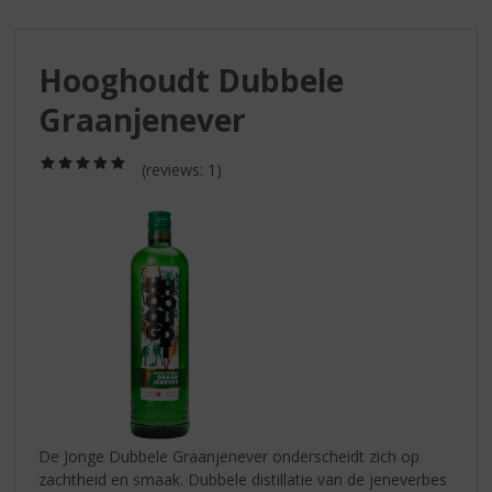
S
p
r
Hooghoudt Dubbele
i
n
Graanjenever
g
n
(5,0
a
(reviews: 1)
/
a
5)
r
d
e
n
a
v
i
g
a
t
i
De Jonge Dubbele Graanjenever onderscheidt zich op
e
zachtheid en smaak. Dubbele distillatie van de jeneverbes