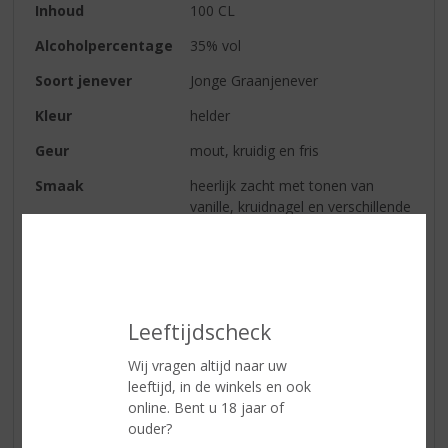
Inhoud
100 CL
Alcoholpercentage
35% vol
Soort jenever
Jonge Graanjenever
Kleur
helder
Geur
mout, kruidig en fris
Smaak
heerlijk zacht met tonen van
vanille, kruidnagel en verschillende
andere kruiden
Afdronk
zacht
Leeftijdscheck
Reviews
Wij vragen altijd naar uw
Schrijf een review
leeftijd, in de winkels en ook
online. Bent u 18 jaar of
Pim van Gompel
ouder?
24-02-2020