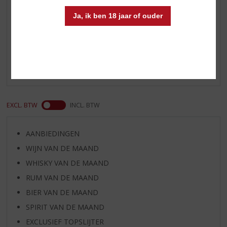
(5,0
Ja, ik ben 18 jaar of ouder
/
5)
Dhr.
In mijn beleving een zachtaardige en fruitige
smaakbeleving.
EXCL. BTW
INCL. BTW
AANBIEDINGEN
WIJN VAN DE MAAND
WHISKY VAN DE MAAND
RUM VAN DE MAAND
BIER VAN DE MAAND
SPIRIT VAN DE MAAND
EXCLUSIEF TOPSLIJTER