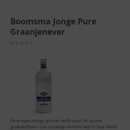
S
p
r
Boomsma Jonge Pure
i
n
Graanjenever
g
n
(0,0
a
/
a
5)
r
d
e
n
a
v
i
g
a
t
i
Deze eigenzinnige jenever heeft naast de zuivere
e
graandistillaten ook moutwijn en korenwijn in haar blend.