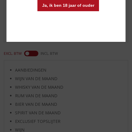
Ja, ik ben 18 jaar of ouder
Reviews
Schrijf een review
Er zijn nog geen reviews geplaatst voor dit product
EXCL. BTW
INCL. BTW
AANBIEDINGEN
WIJN VAN DE MAAND
WHISKY VAN DE MAAND
RUM VAN DE MAAND
BIER VAN DE MAAND
SPIRIT VAN DE MAAND
EXCLUSIEF TOPSLIJTER
WIJN