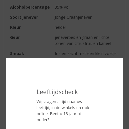
Alcoholpercentage
35% vol
Soort jenever
Jonge Graanjenever
Kleur
helder
Geur
jeneverbes en graan en lichte
tonen van citrusfruit en kaneel
Smaak
fris en zacht met een klein zoetje.
Ook kruidnagel en kaneel zijn licht
op de achtergrond aanwezig
Afdronk
zacht en fris
Serveren
drink de jenever puur en licht
Leeftijdscheck
gekoeld om de volle sensatie van
de verfijnde, natuurlijke smaak te
Wij vragen altijd naar uw
beleven. Ook is deze jenever de
leeftijd, in de winkels en ook
perfecte basis voor iedere cocktail
online. Bent u 18 jaar of
waarin jenever verwerkt is.
ouder?