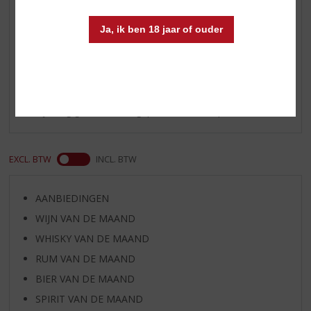
tonic.
Ja, ik ben 18 jaar of ouder
Reviews
Schrijf een review
Er zijn nog geen reviews geplaatst voor dit product
EXCL. BTW
INCL. BTW
AANBIEDINGEN
WIJN VAN DE MAAND
WHISKY VAN DE MAAND
RUM VAN DE MAAND
BIER VAN DE MAAND
SPIRIT VAN DE MAAND