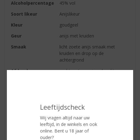
Alcoholpercentage
45% vol
Soort likeur
Anijslikeur
Kleur
goudgeel
Geur
anijs met kruiden
Smaak
licht zoete anijs smaak met
kruiden en drop op de
achtergrond
Afdronk
zacht met een eigen karakter
Serveren
Ricard is een goudgele
verfrissende drank, met 45%
alcohol, heeft een unieke smaak
en een typisch Frans karakter.
Leeftijdscheck
Drink Ricard op de Franse wijze
met 1 deel Ricard op 5 delen
Wij vragen altijd naar uw
water en ijs. Of in dezelfde
leeftijd, in de winkels en ook
verhouding met cola,
online. Bent u 18 jaar of
sinaasappelsap, limonade of
ouder?