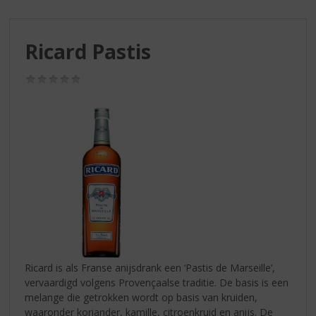
S
p
r
Ricard Pastis
i
n
g
(0,0
/
n
5)
a
a
r
d
e
n
a
v
i
g
a
Ricard is als Franse anijsdrank een ‘Pastis de Marseille’,
t
vervaardigd volgens Provençaalse traditie. De basis is een
i
melange die getrokken wordt op basis van kruiden,
e
waaronder koriander, kamille, citroenkruid en anijs. De