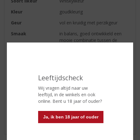
Soort likeur
Whiskylikeur
Kleur
goudkleurig
Geur
vol en kruidig met perzikgeur
Smaak
in balans, goed ontwikkeld een
mooie combinatie tussen de
whisky en het fruit
Afdronk
de perzik blijft het langst in de
mond
Serveren
In de Mix met Sprite of Up
Leeftijdscheck
Wij vragen altijd naar uw
leeftijd, in de winkels en ook
Reviews
online. Bent u 18 jaar of ouder?
Schrijf een review
Ja, ik ben 18 jaar of ouder
Er zijn nog geen reviews geplaatst voor dit product