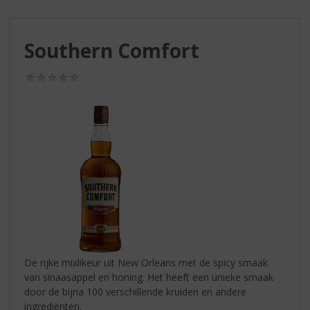
S
p
r
Southern Comfort
i
n
g
(0,0
/
n
5)
a
a
r
d
e
n
a
v
i
g
a
De rijke mixlikeur uit New Orleans met de spicy smaak
t
van sinaasappel en honing. Het heeft een unieke smaak
i
door de bijna 100 verschillende kruiden en andere
e
ingrediënten.