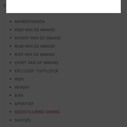
EXCL. BTW
INCL. BTW
AANBIEDINGEN
WIJN VAN DE MAAND
WHISKY VAN DE MAAND
RUM VAN DE MAAND
BIER VAN DE MAAND
SPIRIT VAN DE MAAND
EXCLUSIEF TOPSLIJTER
WIJN
WHISKY
BIER
APERITIEF
GEDISTILLEERD OVERIG
SHOTJES