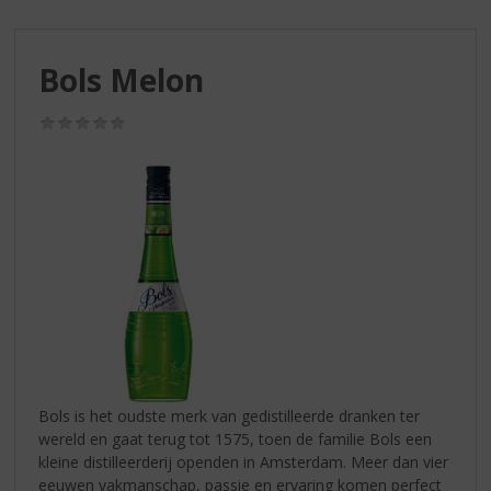
S
p
r
Bols Melon
i
n
g
(0,0
/
n
5)
a
a
r
d
e
n
a
v
i
g
a
Bols is het oudste merk van gedistilleerde dranken ter
t
wereld en gaat terug tot 1575, toen de familie Bols een
i
kleine distilleerderij openden in Amsterdam. Meer dan vier
e
eeuwen vakmanschap, passie en ervaring komen perfect