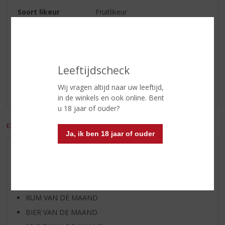
Soort likeur
Fruitlikeur
Reviews
Leeftijdscheck
Schrijf een review
Wij vragen altijd naar uw leeftijd,
Er zijn nog geen reviews geplaatst voor dit product
in de winkels en ook online. Bent
u 18 jaar of ouder?
EXCL. BTW
INCL. BTW
Ja, ik ben 18 jaar of ouder
AANBIEDINGEN
WIJN VAN DE MAAND
WHISKY VAN DE MAAND
RUM VAN DE MAAND
BIER VAN DE MAAND