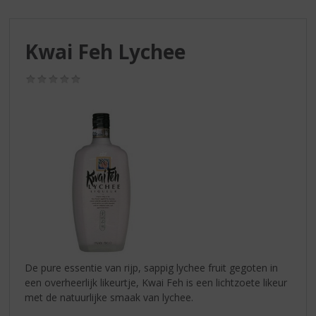
S
p
r
Kwai Feh Lychee
i
n
g
(0,0
/
n
5)
a
a
r
d
e
n
a
v
i
g
a
De pure essentie van rijp, sappig lychee fruit gegoten in
t
een overheerlijk likeurtje, Kwai Feh is een lichtzoete likeur
i
met de natuurlijke smaak van lychee.
e