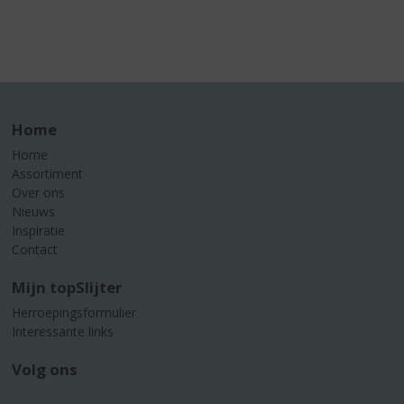
Home
Home
Assortiment
Over ons
Nieuws
Inspiratie
Contact
Mijn topSlijter
Herroepingsformulier
Interessante links
Volg ons