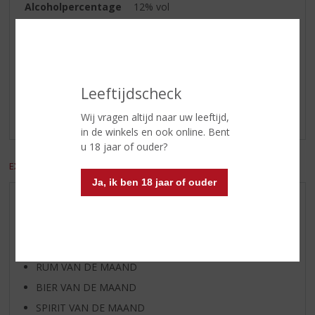
Alcoholpercentage
12% vol
Reviews
Leeftijdscheck
Schrijf een review
Wij vragen altijd naar uw leeftijd,
Er zijn nog geen reviews geplaatst voor dit product
in de winkels en ook online. Bent
u 18 jaar of ouder?
EXCL. BTW
INCL. BTW
Ja, ik ben 18 jaar of ouder
AANBIEDINGEN
WIJN VAN DE MAAND
WHISKY VAN DE MAAND
RUM VAN DE MAAND
BIER VAN DE MAAND
SPIRIT VAN DE MAAND