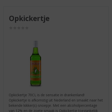
S
p
r
Opkickertje
i
n
g
(0,0
/
n
5)
a
a
r
d
e
n
a
v
i
g
a
Opkickertje 70CL is de sensatie in drankenland!
t
Opkickertje is afkomstig uit Nederland en smaakt naar het
i
bekende kikker(s)-snoepje. Met een alcoholpercentage
e
van 12% en de zoete smaak is Opkickertje toegankelijk