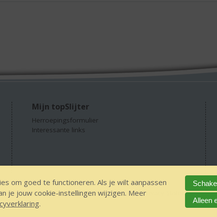
Mijn topSlijter
Herroepingsformulier
Interessante links
es om goed te functioneren. Als je wilt aanpassen
Schakel
 je jouw cookie-instellingen wijzigen. Meer
GEEN 18 GEEN alcohol
IDIN/ITSME
sitemap
Privacy Statement
Dis
Alleen 
cyverklaring
.