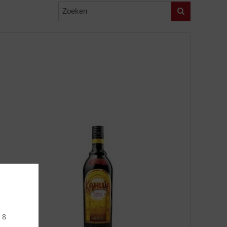
Zoeken
18