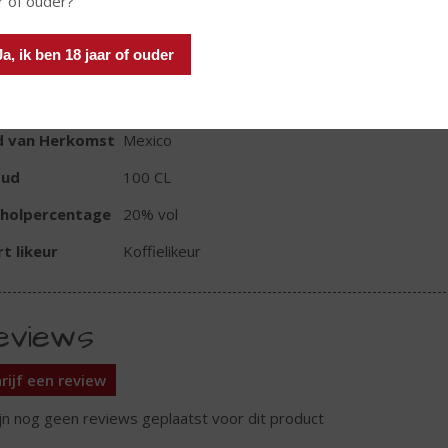
r of ouder?
In winkelmand
Ja, ik ben 18 jaar of ouder
TIKETINFORMATIE
d van Herkomst
Mexico
oud
100 CL
oholpercentage
20% vol
t likeur
Koffielikeur
eviews
rijf een review
ijn nog geen reviews geplaatst voor dit product