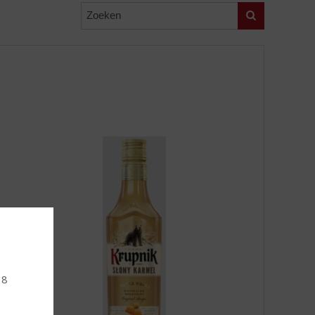
Zoeken
18