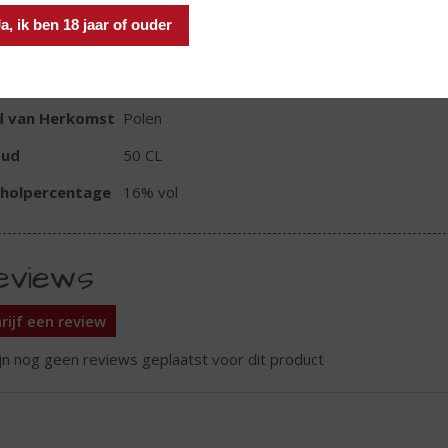
a, ik ben 18 jaar of ouder
TIKETINFORMATIE
d van Herkomst
Polen
oud
50 CL
oholpercentage
16% vol
eviews
rijf een review
ijn nog geen reviews geplaatst voor dit product