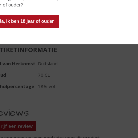
r of ouder?
In winkelmand
Ja, ik ben 18 jaar of ouder
TIKETINFORMATIE
d van Herkomst
Duitsland
oud
70 CL
oholpercentage
18% vol
eviews
rijf een review
ijn nog geen reviews geplaatst voor dit product