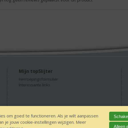
Mijn topSlijter
Herroepingsformulier
Interessante links
es om goed te functioneren. Als je wilt aanpassen
Schakel
 je jouw cookie-instellingen wijzigen. Meer
GEEN 18 GEEN alcohol
IDIN/ITSME
sitemap
Privacy Statement
Dis
Alleen 