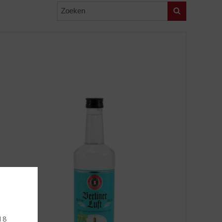
Zoeken
 18