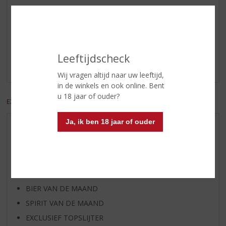
Reviews
Schrijf een review
Leeftijdscheck
Er zijn nog geen reviews geplaatst voor dit product
Wij vragen altijd naar uw leeftijd,
in de winkels en ook online. Bent
u 18 jaar of ouder?
EXCL. BTW
INCL. BTW
Ja, ik ben 18 jaar of ouder
AANBIEDINGEN
WIJN VAN DE MAAND
WHISKY VAN DE MAAND
RUM VAN DE MAAND
BIER VAN DE MAAND
SPIRIT VAN DE MAAND
EXCLUSIEF TOPSLIJTER