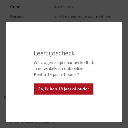
Geur
kokosnoot
Smaak
veel kokosnoot, maar met een
lekker frisse afdronk.
Afdronk
fris
Leeftijdscheck
Reviews
Wij vragen altijd naar uw leeftijd,
Schrijf een review
in de winkels en ook online.
Bent u 18 jaar of ouder?
Er zijn nog geen reviews geplaatst voor dit product
Ja, ik ben 18 jaar of ouder
EXCL. BTW
INCL. BTW
AANBIEDINGEN
WIJN VAN DE MAAND