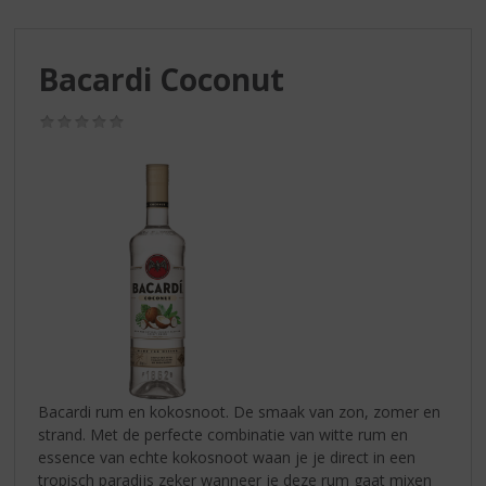
S
p
r
Bacardi Coconut
i
n
g
(0,0
/
n
5)
a
a
r
d
e
n
a
v
i
g
a
Bacardi rum en kokosnoot. De smaak van zon, zomer en
t
strand. Met de perfecte combinatie van witte rum en
i
essence van echte kokosnoot waan je je direct in een
e
tropisch paradijs zeker wanneer je deze rum gaat mixen