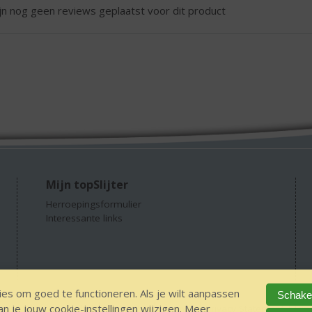
ijn nog geen reviews geplaatst voor dit product
Mijn topSlijter
Herroepingsformulier
Interessante links
es om goed te functioneren. Als je wilt aanpassen
Schakel
 je jouw cookie-instellingen wijzigen. Meer
GEEN 18 GEEN alcohol
IDIN/ITSME
sitemap
Privacy Statement
Dis