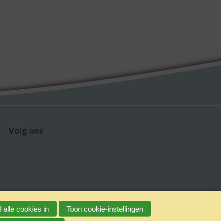
Volg ons
 alle cookies in
Toon cookie-instellingen
claimer
Verantwoord alcoholgebruik