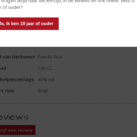
 vragen altijd naar uw leeftijd, in de winkels en ook online. Bent u
r of ouder?
In winkelmand
Ja, ik ben 18 jaar of ouder
TIKETINFORMATIE
d van Herkomst
Puerto Rico
oud
100 CL
oholpercentage
40% vol
rt rum
Bruin
eviews
rijf een review