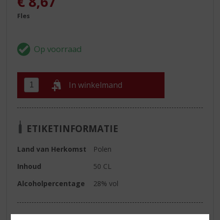
€
8,67
Fles
In winkelmand
ETIKETINFORMATIE
Land van Herkomst
Polen
Inhoud
50 CL
Alcoholpercentage
28% vol