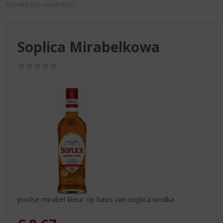
S
Wodka (en varianten)
p
r
i
Soplica Mirabelkowa
n
g
n
(0,0
/
a
5)
a
r
d
e
n
a
v
i
g
a
t
poolse mirabel likeur op basis van soplica wodka
i
e