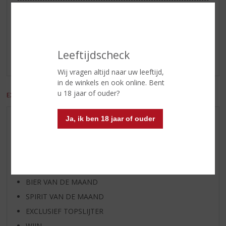
Reviews
Schrijf een review
Leeftijdscheck
Er zijn nog geen reviews geplaatst voor dit product
Wij vragen altijd naar uw leeftijd,
in de winkels en ook online. Bent
u 18 jaar of ouder?
EXCL. BTW
INCL. BTW
Ja, ik ben 18 jaar of ouder
AANBIEDINGEN
WIJN VAN DE MAAND
WHISKY VAN DE MAAND
RUM VAN DE MAAND
BIER VAN DE MAAND
SPIRIT VAN DE MAAND
EXCLUSIEF TOPSLIJTER
WIJN