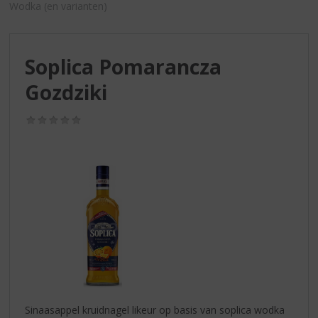
S
Wodka (en varianten)
p
r
i
Soplica Pomarancza
n
g
Gozdziki
n
a
(0,0
a
/
r
5)
d
e
n
a
v
i
g
a
t
i
e
Sinaasappel kruidnagel likeur op basis van soplica wodka