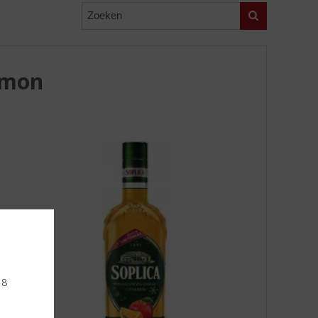
Zoeken
amon
18