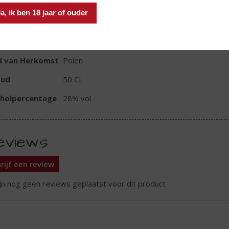
a, ik ben 18 jaar of ouder
TIKETINFORMATIE
d van Herkomst
Polen
oud
50 CL
oholpercentage
28% vol
eviews
rijf een review
ijn nog geen reviews geplaatst voor dit product