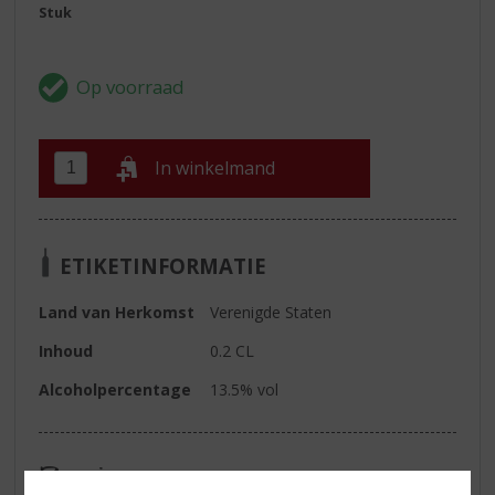
Stuk
In winkelmand
ETIKETINFORMATIE
Land van Herkomst
Verenigde Staten
Inhoud
0.2 CL
Alcoholpercentage
13.5% vol
Reviews