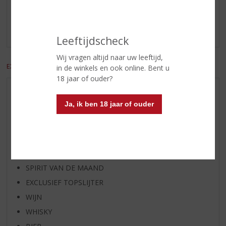
Schrijf een review
Er zijn nog geen reviews geplaatst voor dit product
Leeftijdscheck
Wij vragen altijd naar uw leeftijd,
EXCL. BTW
INCL. BTW
in de winkels en ook online. Bent u
18 jaar of ouder?
AANBIEDINGEN
Ja, ik ben 18 jaar of ouder
WIJN VAN DE MAAND
WHISKY VAN DE MAAND
RUM VAN DE MAAND
BIER VAN DE MAAND
SPIRIT VAN DE MAAND
EXCLUSIEF TOPSLIJTER
WIJN
WHISKY