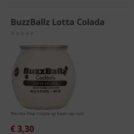
S
p
r
BuzzBallz Lotta Colada
i
n
g
(0,0
/
n
5)
a
a
r
d
e
n
a
v
i
g
a
Pre-mix Pina Colada op basis van rum.
t
i
€
3,30
e