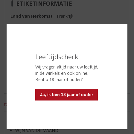
ETIKETINFORMATIE
Land van Herkomst
Frankrijk
Inhoud
50 CL
Alcoholpercentage
14.9% vol
Leeftijdscheck
Reviews
Wij vragen altijd naar uw leeftijd,
in de winkels en ook online.
Schrijf een review
Bent u 18 jaar of ouder?
Er zijn nog geen reviews geplaatst voor dit product
Ja, ik ben 18 jaar of ouder
EXCL. BTW
INCL. BTW
AANBIEDINGEN
WIJN VAN DE MAAND