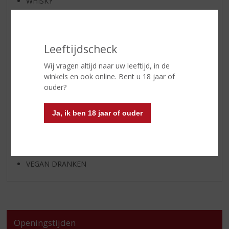
WHISKY
BIER
APERITIEF
GEDISTILLEERD OVERIG
Leeftijdscheck
SHOTJES
Wij vragen altijd naar uw leeftijd, in de
KANT EN KLAAR
winkels en ook online. Bent u 18 jaar of
ouder?
FRISDRANK
GLASWERK
Ja, ik ben 18 jaar of ouder
GESCHENKVERPAKKING
(RELATIE)GESCHENKEN
ALCOHOLVRIJE DRANKEN
VEGAN DRANKEN
Openingstijden