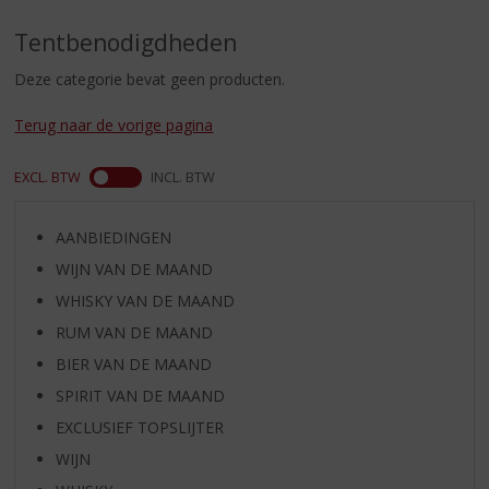
S
p
Tentbenodigdheden
r
i
Deze categorie bevat geen producten.
n
g
Terug naar de vorige pagina
n
a
EXCL. BTW
INCL. BTW
a
r
d
AANBIEDINGEN
e
WIJN VAN DE MAAND
n
a
WHISKY VAN DE MAAND
v
RUM VAN DE MAAND
i
BIER VAN DE MAAND
g
a
SPIRIT VAN DE MAAND
t
EXCLUSIEF TOPSLIJTER
i
WIJN
e